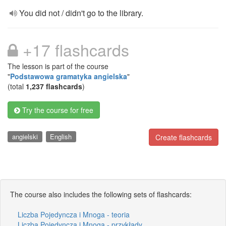
You did not / didn't go to the library.
+17 flashcards
The lesson is part of the course
"
Podstawowa gramatyka angielska
"
(total
1,237 flashcards
)
Try the course for free
angielski
English
Create flashcards
The course also includes the following sets of flashcards:
Liczba Pojedyncza i Mnoga - teoria
Liczba Pojedyncza i Mnoga - przykłady