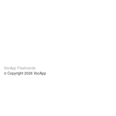
VocApp Flashcards
© Copyright 2026 VocApp
02-798 Mielczarskiego 8/58
Warsaw, Poland (EU)