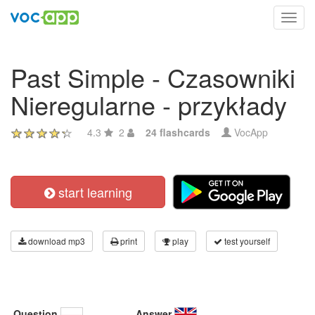
Toggl
navig
Past Simple - Czasowniki
Nieregularne - przykłady
4.3
2
24 flashcards
VocApp
start learning
download mp3
print
play
test yourself
Question
Answer