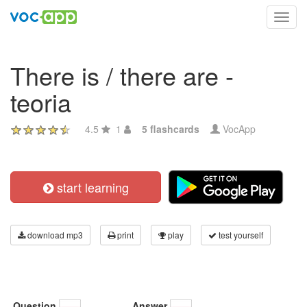
Toggl
navig
There is / there are -
teoria
4.5
1
5 flashcards
VocApp
start learning
download mp3
print
play
test yourself
Question
Answer