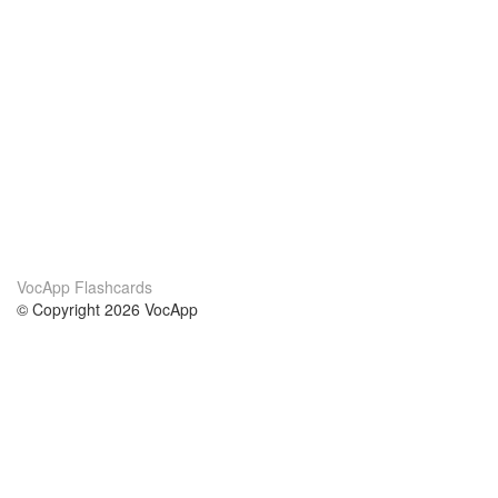
VocApp Flashcards
© Copyright 2026 VocApp
02-798 Mielczarskiego 8/58
Warsaw, Poland (EU)