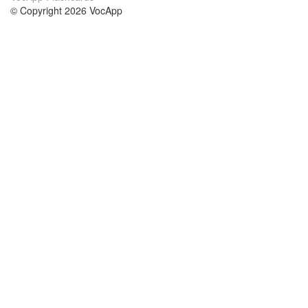
© Copyright 2026 VocApp
02-798 Mielczarskiego 8/58
Warsaw, Poland (EU)
About Us
Conditions
our team
100% guarantee
Blog
privacy policy
terms
Contact
GDPR
contact
Courses
Help
Learn German
Frequently asked questions
Learn Spanish
Learn French