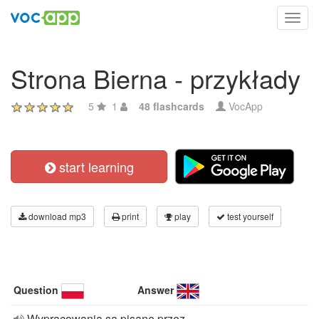
Toggl
navig
Strona Bierna - przykłady
5
1
48 flashcards
VocApp
start learning
download mp3
print
play
test yourself
Question
Answer
Wypracowania są pisane przez