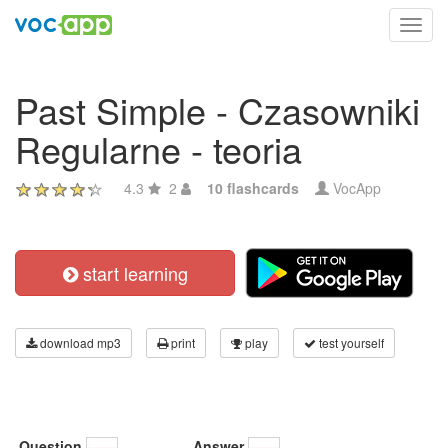
Toggl
navig
Past Simple - Czasowniki
Regularne - teoria
4.3
2
10 flashcards
VocApp
start learning
download mp3
print
play
test yourself
Question
Answer