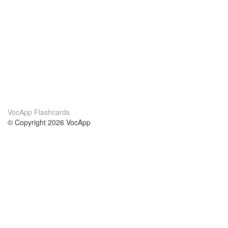
VocApp Flashcards
© Copyright 2026 VocApp
02-798 Mielczarskiego 8/58
Warsaw, Poland (EU)