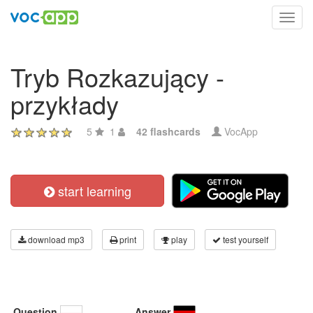
Toggl
navig
Tryb Rozkazujący -
przykłady
5
1
42 flashcards
VocApp
start learning
download mp3
print
play
test yourself
Question
Answer