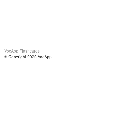
VocApp Flashcards
© Copyright 2026 VocApp
02-798 Mielczarskiego 8/58
Warsaw, Poland (EU)
About Us
Conditions