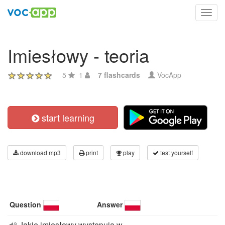
Toggl
navig
Imiesłowy - teoria
5
1
7 flashcards
VocApp
start learning
download mp3
print
play
test yourself
Question
Answer
Jakie imiesłowy występują w