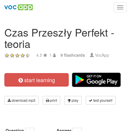
Toggl
navig
Czas Przeszły Perfekt -
teoria
4.5
1
9 flashcards
VocApp
start learning
download mp3
print
play
test yourself
Question
Answer