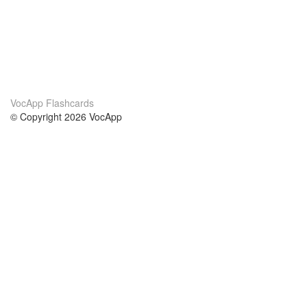
VocApp Flashcards
© Copyright 2026 VocApp
02-798 Mielczarskiego 8/58
Warsaw, Poland (EU)
About Us
Conditions
our team
100% guarantee