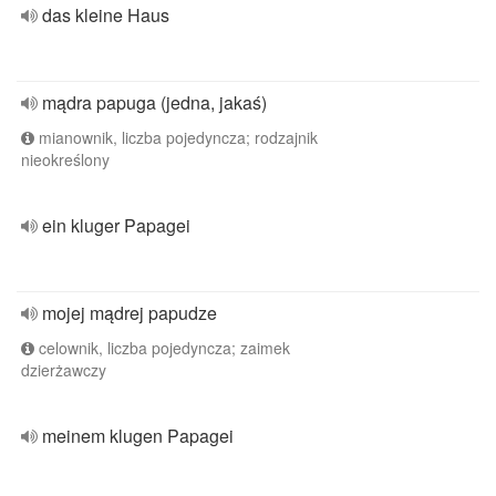
das kleine Haus
mądra papuga (jedna, jakaś)
mianownik, liczba pojedyncza; rodzajnik
nieokreślony
ein kluger Papagei
mojej mądrej papudze
celownik, liczba pojedyncza; zaimek
dzierżawczy
meinem klugen Papagei