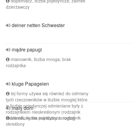
dopełniacz, liczba pojedyncza; zaimek
dzierżawczy
deiner netten Schwester
mądre papugi
mianownik, liczba mnoga; brak
rodzajnika
kluge Papageien
tej formy używa się również do odmiany
tych rzeczowników w liczbie mnogiej które
w liczbie pojedynczej odmieniane były z
mały dom
rodzajnikiem nieokreślonym (rodzajnik
biernik, liczba pojedyncza; rodzajnik
nieokreślony nie ma liczby mnogiej)
określony