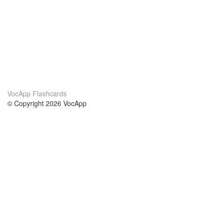
VocApp Flashcards
© Copyright 2026 VocApp
02-798 Mielczarskiego 8/58
Warsaw, Poland (EU)