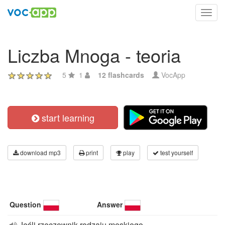
Toggl
navig
Liczba Mnoga - teoria
5
1
12 flashcards
VocApp
start learning
download mp3
print
play
test yourself
Question
Answer
Jeśli rzeczownik rodzaju męskiego