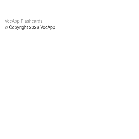
VocApp Flashcards
© Copyright 2026 VocApp
02-798 Mielczarskiego 8/58
Warsaw, Poland (EU)
About Us
Conditions
our team
100% guarantee
Blog
privacy policy
terms
Contact
GDPR
contact