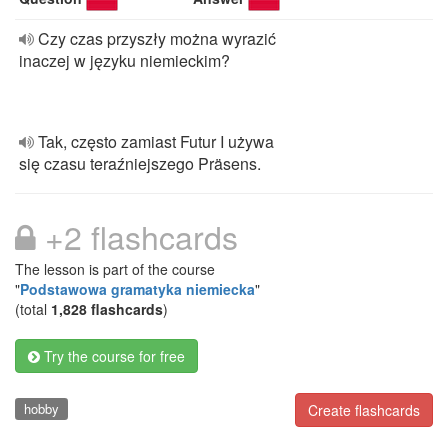
Czy czas przyszły można wyrazić
inaczej w języku niemieckim?
Tak, często zamiast Futur I używa
się czasu teraźniejszego Präsens.
+2 flashcards
The lesson is part of the course
"
Podstawowa gramatyka niemiecka
"
(total
1,828 flashcards
)
Try the course for free
hobby
Create flashcards