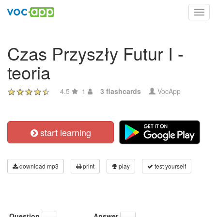
Toggl
navig
Czas Przyszły Futur I -
teoria
4.5
1
3 flashcards
VocApp
start learning
download mp3
print
play
test yourself
Question
Answer