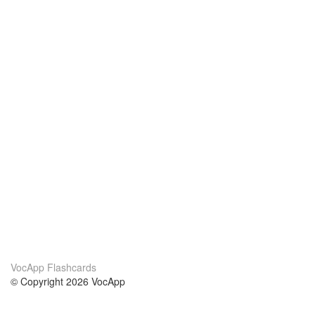
VocApp Flashcards
© Copyright 2026 VocApp
02-798 Mielczarskiego 8/58