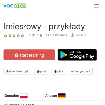
Toggl
navig
Imiesłowy - przykłady
5
1
14 flashcards
VocApp
start learning
download mp3
print
play
test yourself
Question
Answer
pisząc / piszący