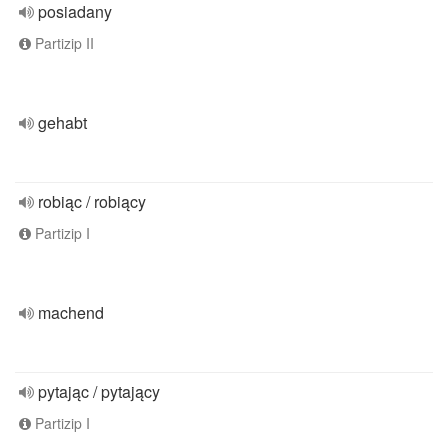
posiadany
Partizip II
gehabt
robiąc / robiący
Partizip I
machend
pytając / pytający
Partizip I