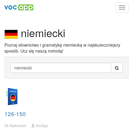
Toggl
navig
niemiecki
Poznaj słownictwo i gramatykę niemiecką w najskuteczniejszy
sposób. Ucz się naszą metodą!
126-150
26 flashcards
VocApp