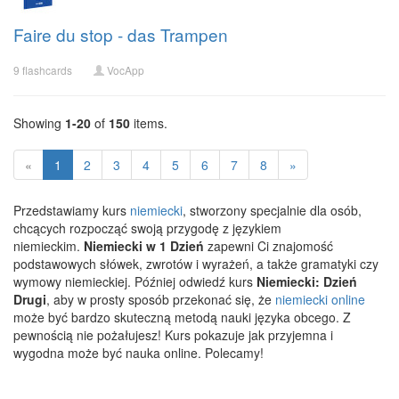
Faire du stop - das Trampen
9 flashcards
VocApp
Showing
1-20
of
150
items.
«
1
2
3
4
5
6
7
8
»
Przedstawiamy kurs
niemiecki
, stworzony specjalnie dla osób,
chcących rozpocząć swoją przygodę z językiem
niemieckim.
Niemiecki w 1 Dzień
zapewni Ci znajomość
podstawowych słówek, zwrotów i wyrażeń, a także gramatyki czy
wymowy niemieckiej. Później odwiedź kurs
Niemiecki: Dzień
Drugi
, aby w prosty sposób przekonać się, że
niemiecki online
może być bardzo skuteczną metodą nauki języka obcego. Z
pewnością nie pożałujesz! Kurs pokazuje jak przyjemna i
wygodna może być nauka online. Polecamy!