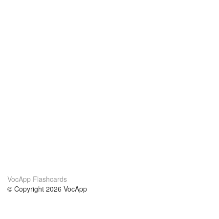
VocApp Flashcards
© Copyright 2026 VocApp
02-798 Mielczarskiego 8/58
Warsaw, Poland (EU)