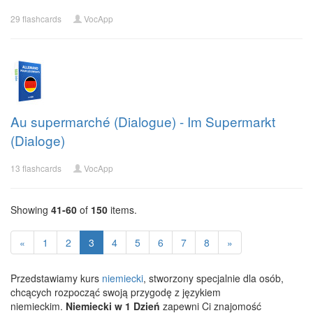
29 flashcards
VocApp
Au supermarché (Dialogue) - Im Supermarkt
(Dialoge)
13 flashcards
VocApp
Showing
41-60
of
150
items.
«
1
2
3
4
5
6
7
8
»
Przedstawiamy kurs
niemiecki
, stworzony specjalnie dla osób,
chcących rozpocząć swoją przygodę z językiem
niemieckim.
Niemiecki w 1 Dzień
zapewni Ci znajomość