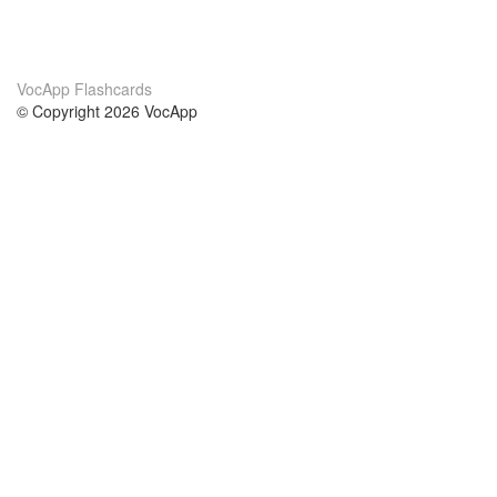
VocApp Flashcards
© Copyright 2026 VocApp
02-798 Mielczarskiego 8/58
Warsaw, Poland (EU)
About Us
Conditions
our team
100% guarantee
Blog
privacy policy
terms
Contact
GDPR
contact