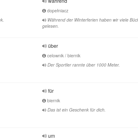
während
dopełniacz
k.
Während der Winterferien haben wir viele Büc
gelesen.
über
celownik / biernik
Der Sportler rannte über 1000 Meter.
für
biernik
Das ist ein Geschenk für dich.
um