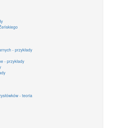
dy
Żeńskiego
rnych - przykłady
ne - przykłady
y
ady
zysłówków - teoria