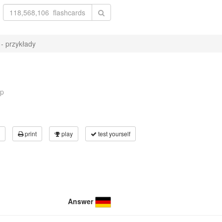
 - przykłady
p
print
play
test yourself
Answer