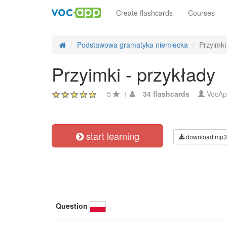
Create flashcards
Courses
Podstawowa gramatyka niemiecka
Przyimki
Przyimki - przykłady
5
1
34 flashcards
VocAp
start learning
download mp3
Question