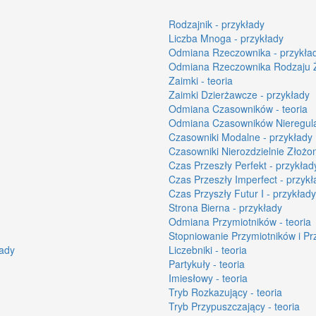
Rodzajnik - przykłady
Liczba Mnoga - przykłady
Odmiana Rzeczownika - przykła
Odmiana Rzeczownika Rodzaju 
Zaimki - teoria
Zaimki Dzierżawcze - przykłady
Odmiana Czasowników - teoria
Odmiana Czasowników Nieregula
Czasowniki Modalne - przykłady
Czasowniki Nierozdzielnie Złożo
Czas Przeszły Perfekt - przykład
Czas Przeszły Imperfect - przykł
Czas Przyszły Futur I - przykłady
Strona Bierna - przykłady
Odmiana Przymiotników - teoria
Stopniowanie Przymiotników i Pr
łady
Liczebniki - teoria
Partykuły - teoria
Imiesłowy - teoria
Tryb Rozkazujący - teoria
Tryb Przypuszczający - teoria