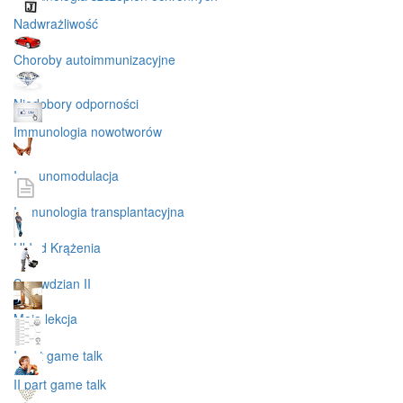
Nadwrażliwość
Choroby autoimmunizacyjne
Niedobory odporności
Immunologia nowotworów
Immunomodulacja
Immunologia transplantacyjna
Układ Krążenia
Sprawdzian II
Moja lekcja
I part game talk
II part game talk