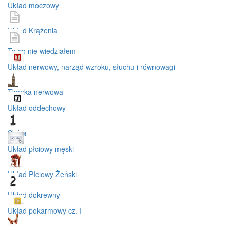
Układ moczowy
Układ Krążenia
To co nie wiedziałem
Układ nerwowy, narząd wzroku, słuchu i równowagi
Tkanka nerwowa
Układ oddechowy
Skóra
Ukłąd płciowy męski
Układ Płciowy Żeński
Układ dokrewny
Układ pokarmowy cz. I