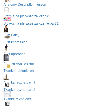
Anatomy Description, lesson 1
Słówka na pierwsze zaliczenie
Słówka na pierwsze zaliczenie part 2
First Part:)
First impression
First approach
The nervous system
Tkanka nabłonkowa
Tkanka łączna part 1
Tkanka łączna part 2
Tkanka mięśniowa