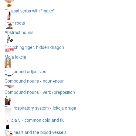
Phrasal verbs with "make"
Latin roots
Abstract nouns
Crouching tiger, hidden dragon
Moja lekcja
Compound adjectives
Compound nouns - noun+noun
Compound nouns - verb+preposition
The respiratory system - lekcja druga
Lekcja 3 - common cold and flu
The heart and the blood vessels