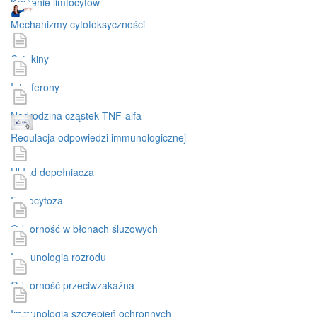
Krążenie limfocytów
Mechanizmy cytotoksyczności
Cytokiny
Interferony
Nadrodzina cząstek TNF-alfa
Regulacja odpowiedzi immunologicznej
Układ dopełniacza
Fagocytoza
Odporność w błonach śluzowych
Immunologia rozrodu
Odporność przeciwzakaźna
Immunologia szczepień ochronnych