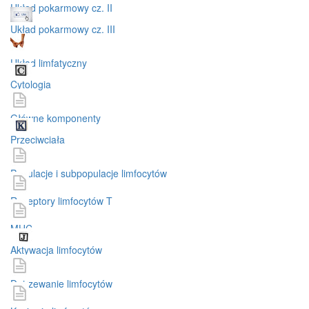
Układ pokarmowy cz. II
Układ pokarmowy cz. III
Układ limfatyczny
Cytologia
Główne komponenty
Przeciwciała
Populacje i subpopulacje limfocytów
Receptory limfocytów T
MHC
Aktywacja limfocytów
Dojrzewanie limfocytów