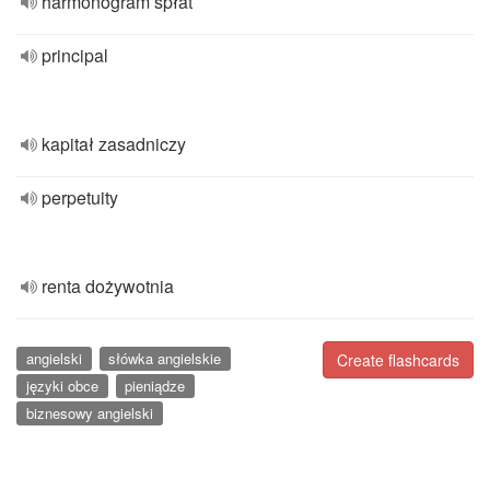
harmonogram spłat
principal
kapitał zasadniczy
perpetuity
renta dożywotnia
angielski
słówka angielskie
Create flashcards
języki obce
pieniądze
biznesowy angielski