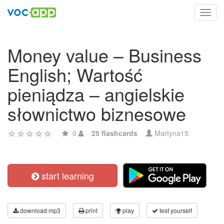
Toggl
navig
Money value – Business
English; Wartość
pieniądza – angielskie
słownictwo biznesowe
0
25 flashcards
Martyna15
start learning
download mp3
print
play
test yourself