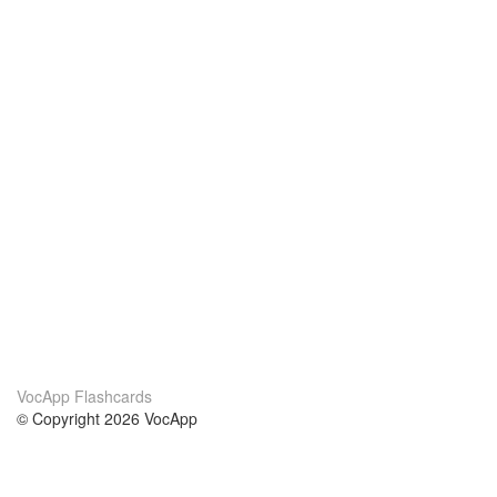
VocApp Flashcards
© Copyright 2026 VocApp
02-798 Mielczarskiego 8/58
Warsaw, Poland (EU)