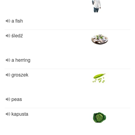
a fish
śledź
a herring
groszek
peas
kapusta