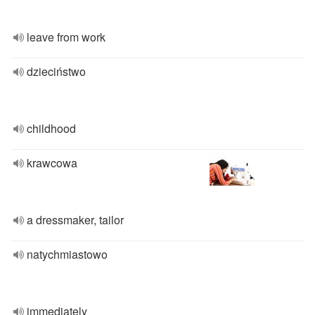
leave from work
dzieciństwo
childhood
krawcowa
a dressmaker, tailor
natychmiastowo
immediately