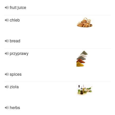
fruit juice
chleb
bread
przyprawy
spices
zioła
herbs