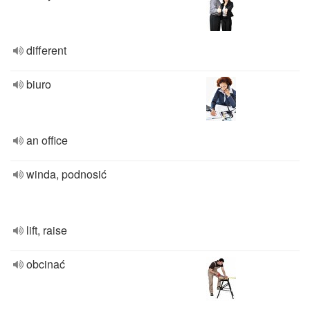
different
biuro
an office
winda, podnosić
lift, raise
obcinać