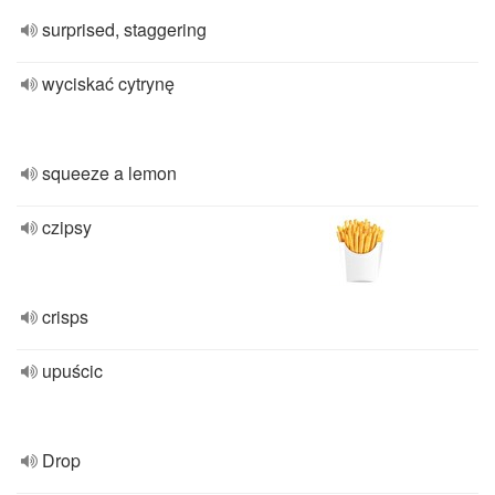
surprised, staggering
wyciskać cytrynę
squeeze a lemon
czipsy
crisps
upuścic
Drop