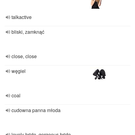
talkactive
bliski, zamknąć
close, close
węgiel
coal
cudowna panna młoda
lovely bride, gorgeous bride