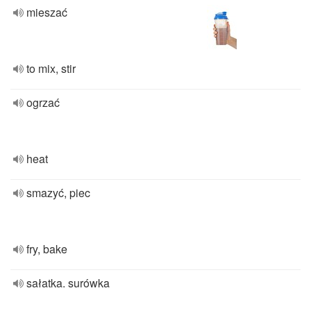
mieszać
to mix, stir
ogrzać
heat
smazyć, piec
fry, bake
sałatka. surówka