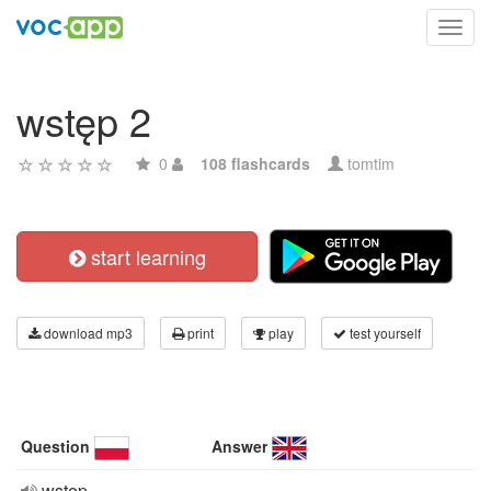
Toggl
navig
wstęp 2
0
108 flashcards
tomtim
start learning
download mp3
print
play
test yourself
Question
Answer
wstęp