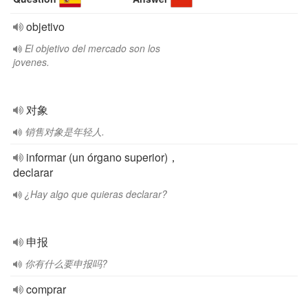
objetivo
El objetivo del mercado son los
jovenes.
对象
销售对象是年轻人.
informar (un órgano superior)，
declarar
¿Hay algo que quieras declarar?
申报
你有什么要申报吗?
comprar