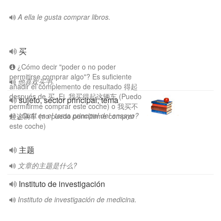
A ella le gusta comprar libros.
买
¿Cómo decir "poder o no poder
permitirse comprar algo"? Es suficiente
他喜欢买书.
añadir el complemento de resultado 得起
después de 买. Ej. 我买得起这辆车 (Puedo
sujeto, sector principal, tema
permitirme comprar este coche) o 我买不
¿Cuál es el tema principal del ensayo?
起这辆车 (no puedo permitirme comprar
este coche)
主题
文章的主题是什么?
Instituto de investigación
Instituto de investigación de medicina.