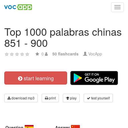
Toggl
navig
Top 1000 palabras chinas
851 - 900
0
50 flashcards
VocApp
start learning
download mp3
print
play
test yourself
Question
Answer