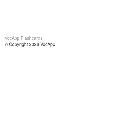
VocApp Flashcards
© Copyright 2026 VocApp
02-798 Mielczarskiego 8/58
Warsaw, Poland (EU)
About Us
Conditions
our team
100% guarantee
Blog
privacy policy