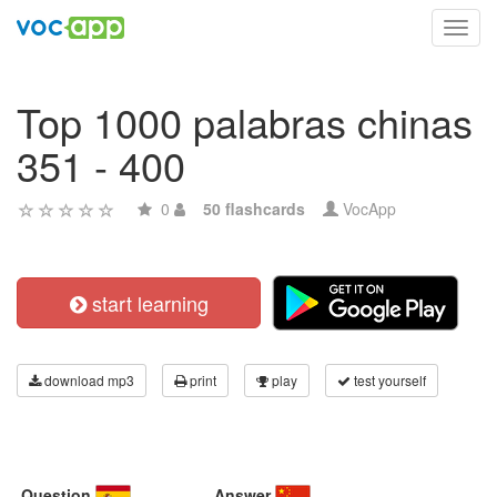
Toggl
navig
Top 1000 palabras chinas
351 - 400
0
50 flashcards
VocApp
start learning
download mp3
print
play
test yourself
Question
Answer