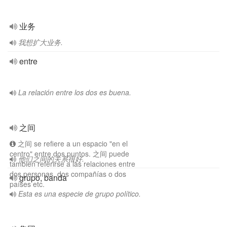
业务
我想扩大业务.
entre
La relación entre los dos es buena.
之间
之间 se refiere a un espacio "en el
centro" entre dos puntos. 之间 puede
他们之间的关系很好.
también referirse a las relaciones entre
dos personas, dos compañías o dos
grupo, banda
países etc.
Esta es una especie de grupo político.