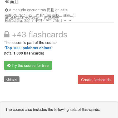
而且
a menudo encuentras 而且 en esta
estructura: "不仅...而且" (no sólo... sino...).
这种菜不仅不好吃， 而且很贵
Estructura: Suj. + 不但 ⋯⋯ ，而且 ⋯⋯
+43 flashcards
The lesson is part of the course
"
Top 1000 palabras chinas
"
(total
1,000 flashcards
)
Try the course for free
chiński
Create flashcards
The course also includes the following sets of flashcards: