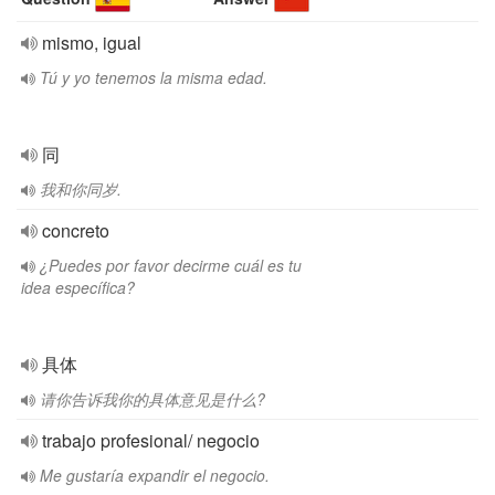
mismo, igual
Tú y yo tenemos la misma edad.
同
我和你同岁.
concreto
¿Puedes por favor decirme cuál es tu
idea específica?
具体
请你告诉我你的具体意见是什么?
trabajo profesional/ negocio
Me gustaría expandir el negocio.