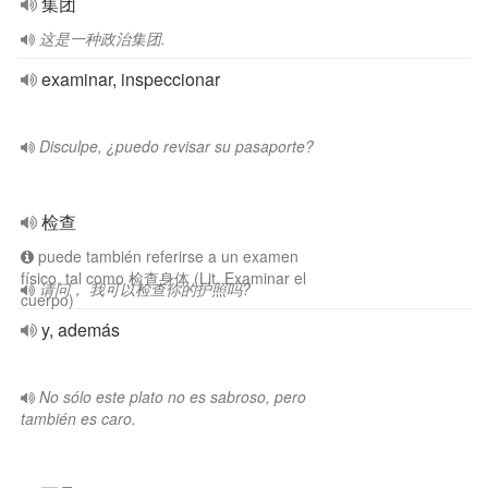
集团
这是一种政治集团.
examinar, inspeccionar
Disculpe, ¿puedo revisar su pasaporte?
检查
puede también referirse a un examen
físico, tal como 检查身体 (Lit. Examinar el
请问， 我可以检查你的护照吗?
cuerpo)
y, además
No sólo este plato no es sabroso, pero
también es caro.