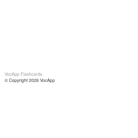
VocApp Flashcards
© Copyright 2026 VocApp
02-798 Mielczarskiego 8/58
Warsaw, Poland (EU)