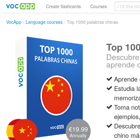
Create flashcards
Courses
VocApp
/
Language courses
/
Top 1000 palabras chinas
Top 100
Descubre
aprende c
Aprende 
Estudia l
memoriza
Toma nota
ejemplos
Descubre
€19.99
chino má
Annually