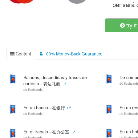
pensará 
try it
Content
100% Money-Back Guarantee
Saludos, despedidas y frases de
De comp
cortesía - 表达礼貌
20 flashcard
20 flashcards
En un banco - 在银行
En un re
20 flashcards
20 flashcard
En el trabajo - 在办公室
En un ho
20 flashcards
20 flashcard