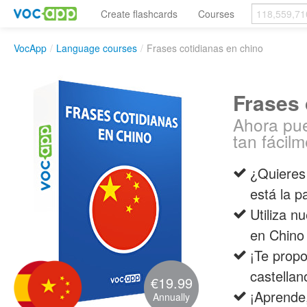
Create flashcards
Courses
VocApp
/
Language courses
/
Frases cotidianas en chino
Frases 
Ahora pue
tan fácilm
¿Quieres
está la p
Utiliza n
en Chino 
¡Te prop
castellan
€19.99
¡Aprende,
Annually