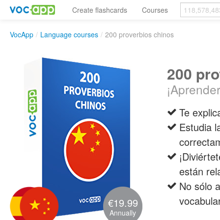
Create flashcards
Courses
VocApp
/
Language courses
/
200 proverbios chinos
200 pro
¡Aprender
Te explic
Estudia l
correcta
¡Diviérte
están rel
No sólo 
vocabular
€19.99
Annually