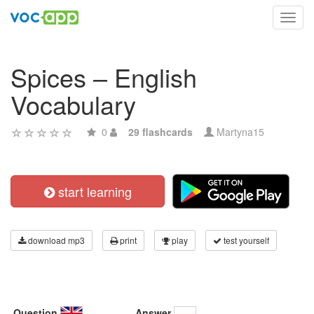
Toggl
navig
Spices – English
Vocabulary
0
29 flashcards
Martyna15
start learning
download mp3
print
play
test yourself
Question
Answer