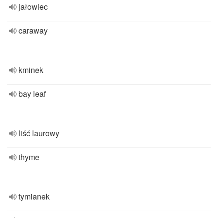
jałowiec
caraway
kminek
bay leaf
liść laurowy
thyme
tymianek