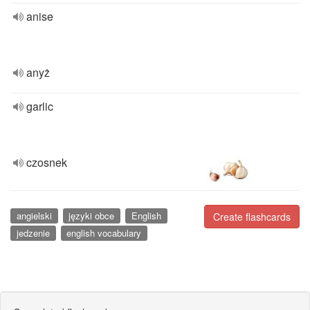
anise
anyż
garlic
czosnek
angielski
języki obce
English
Create flashcards
jedzenie
english vocabulary