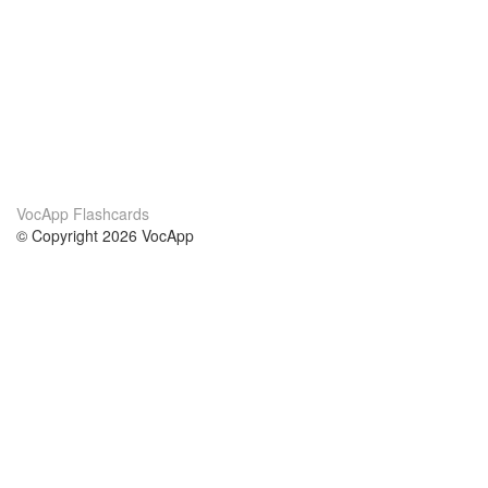
VocApp Flashcards
© Copyright 2026 VocApp
02-798 Mielczarskiego 8/58
Warsaw, Poland (EU)