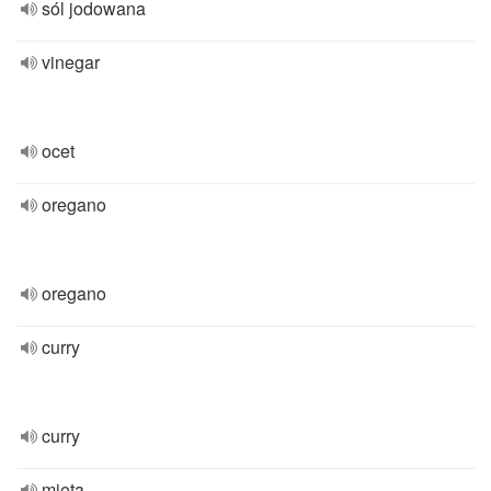
sól jodowana
vinegar
ocet
oregano
oregano
curry
curry
mięta