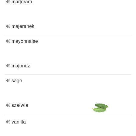
marjoram
majeranek
mayonnaise
majonez
sage
szałwia
vanilla