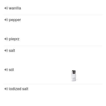
wanilia
pepper
pieprz
salt
sól
iodized salt