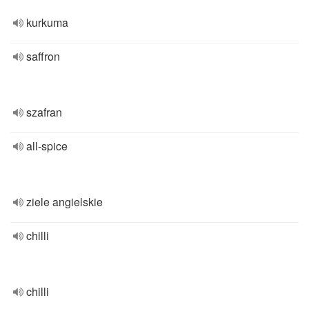
kurkuma
saffron
szafran
all-spice
ziele angielskie
chilli
chilli