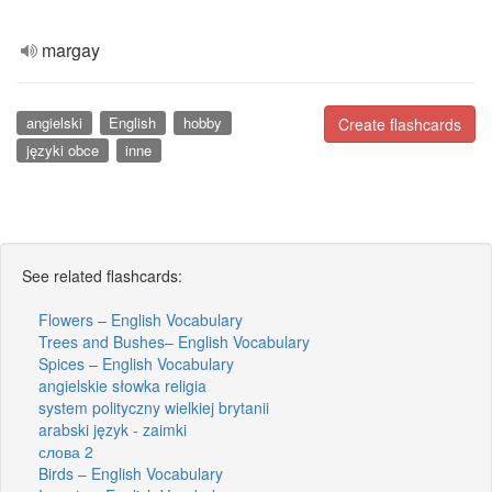
margay
angielski
English
hobby
Create flashcards
języki obce
inne
See related flashcards:
Flowers – English Vocabulary
Trees and Bushes– English Vocabulary
Spices – English Vocabulary
angielskie słowka religia
system polityczny wielkiej brytanii
arabski język - zaimki
слова 2
Birds – English Vocabulary