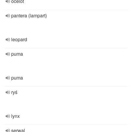
ocelot
pantera (lampart)
leopard
puma
puma
ryś
lynx
serwal