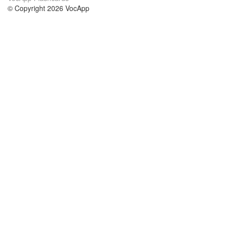
© Copyright 2026 VocApp
02-798 Mielczarskiego 8/58
Warsaw, Poland (EU)
About Us
Conditions
our team
100% guarantee
Blog
privacy policy
terms
Contact
GDPR
contact
Courses
Help
Learn German
Frequently asked questions
Learn Spanish