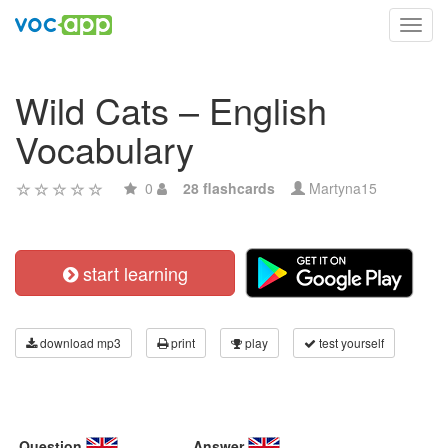
Toggl
navig
Wild Cats – English
Vocabulary
0
28 flashcards
Martyna15
start learning
download mp3
print
play
test yourself
Question
Answer