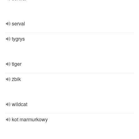
serval
tygrys
tiger
żbik
wildcat
kot marmurkowy