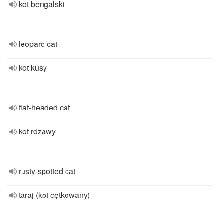
kot bengalski
leopard cat
kot kusy
flat-headed cat
kot rdzawy
rusty-spotted cat
taraj (kot cętkowany)