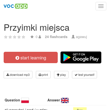
Toggl
navig
Przyimki miejsca
0
24 flashcards
agawuj
start learning
download mp3
print
play
test yourself
Question
Answer
powyżej / nad / u góry