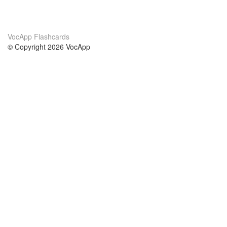
VocApp Flashcards
© Copyright 2026 VocApp
02-798 Mielczarskiego 8/58
Warsaw, Poland (EU)
About Us
Conditions
our team
100% guarantee
Blog
privacy policy
terms
Contact
GDPR
contact