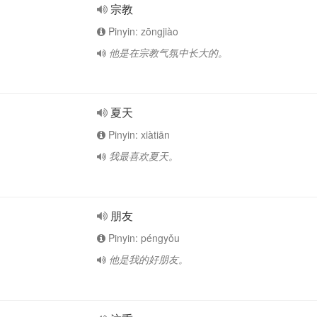
宗教
Pinyin: zōngjiào
他是在宗教气氛中长大的。
夏天
Pinyin: xiàtiān
我最喜欢夏天。
朋友
Pinyin: péngyǒu
他是我的好朋友。