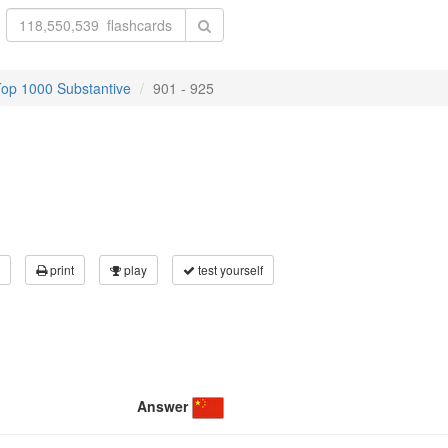
Top 1000 Substantive
901 - 925
print
play
test yourself
Answer