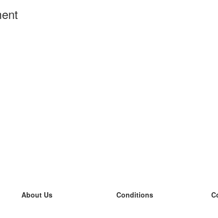
ment
About Us
Conditions
C
our team
100% guarantee
L