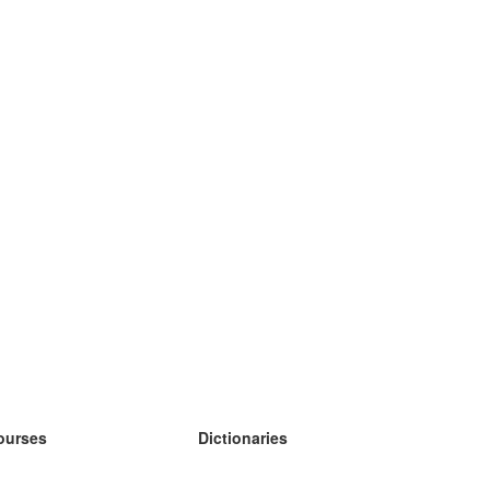
ourses
Dictionaries
earn German