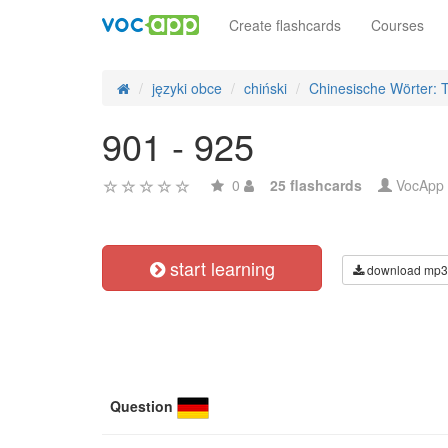
Create flashcards
Courses
języki obce
chiński
Chinesische Wörter: 
901 - 925
0
25 flashcards
VocApp
start learning
download mp3
Question