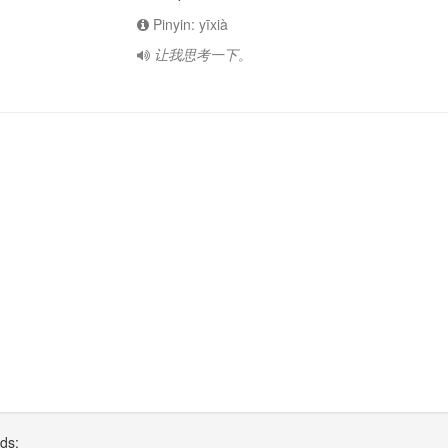
Pinyin: yīxià
让我思考一下。
rds: