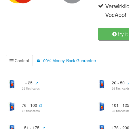
Verwirkli
VocApp!
try it
Content
100% Money-Back Guarantee
1 - 25
26 - 50
25 flashcards
25 flashcard
76 - 100
101 - 12
25 flashcards
25 flashcard
151 - 175
176 - 20