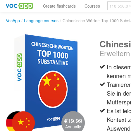
Create flashcards
Courses
VocApp
/
Language courses
/
Chinesische Wörter: Top 1000 Subst
Chinesi
Erweitern
In diesem
kennen m
Trainiere
Sie in d
Mutterspr
Es ist l
Kontext z
€19.99
Annually
Auswendi