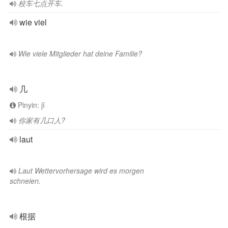
校车七点开车.
wie viel
Wie viele Mitglieder hat deine Familie?
几
Pinyin: jǐ
你家有几口人?
laut
Laut Wettervorhersage wird es morgen
schneien.
根据