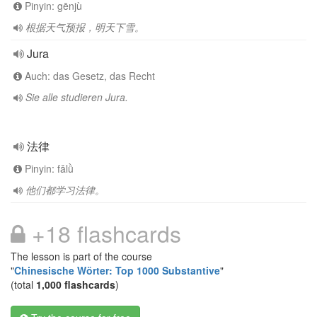
Pinyin: gēnjù
根据天气预报，明天下雪。
Jura
Auch: das Gesetz, das Recht
Sie alle studieren Jura.
法律
Pinyin: fǎlǜ
他们都学习法律。
+18 flashcards
The lesson is part of the course
"
Chinesische Wörter: Top 1000 Substantive
"
(total
1,000 flashcards
)