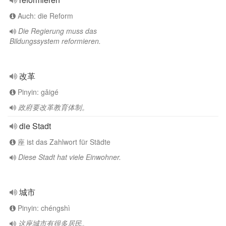
Auch: die Reform
Die Regierung muss das
Bildungssystem reformieren.
改革
Pinyin: gǎigé
政府要改革教育体制。
die Stadt
座 ist das Zahlwort für Städte
Diese Stadt hat viele Einwohner.
城市
Pinyin: chéngshì
这座城市有很多居民。