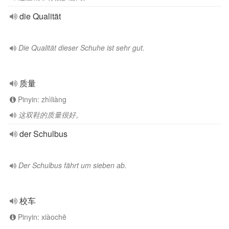
die Qualität
Die Qualität dieser Schuhe ist sehr gut.
质量
Pinyin: zhìliàng
这双鞋的质量很好。
der Schulbus
Der Schulbus fährt um sieben ab.
校车
Pinyin: xiàochē