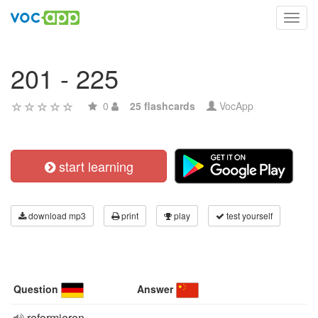
Toggl
navig
201 - 225
0
25 flashcards
VocApp
start learning
download mp3
print
play
test yourself
Question
Answer
reformieren