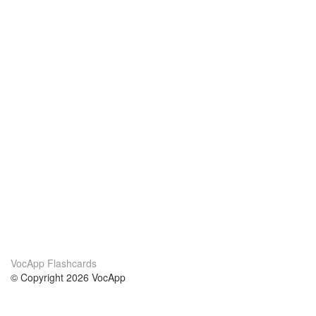
VocApp Flashcards
© Copyright 2026 VocApp
02-798 Mielczarskiego 8/58