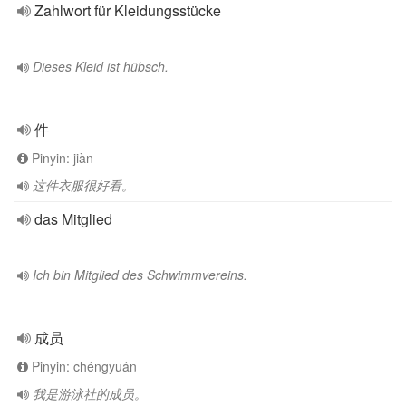
Zahlwort für Kleidungsstücke
Dieses Kleid ist hübsch.
件
Pinyin: jiàn
这件衣服很好看。
das Mitglied
Ich bin Mitglied des Schwimmvereins.
成员
Pinyin: chéngyuán
我是游泳社的成员。