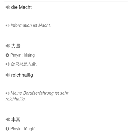
die Macht
Information ist Macht.
力量
Pinyin: lìliáng
信息就是力量。
reichhaltig
Meine Berufserfahrung ist sehr
reichhaltig.
丰富
Pinyin: fēngfù