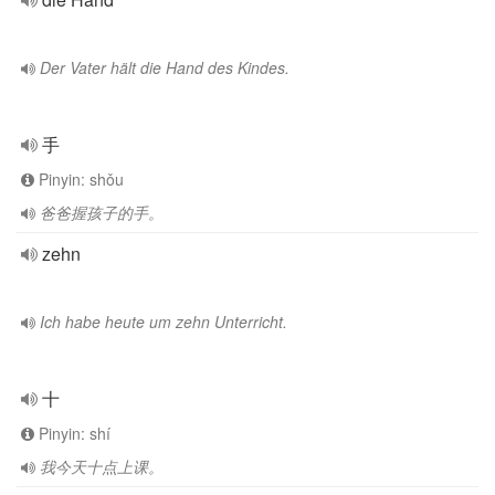
Der Vater hält die Hand des Kindes.
手
Pinyin: shǒu
爸爸握孩子的手。
zehn
Ich habe heute um zehn Unterricht.
十
Pinyin: shí
我今天十点上课。