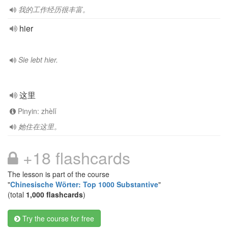
我的工作经历很丰富。
hier
Sie lebt hier.
这里
Pinyin: zhèlǐ
她住在这里。
+18 flashcards
The lesson is part of the course
"
Chinesische Wörter: Top 1000 Substantive
"
(total
1,000 flashcards
)
Try the course for free