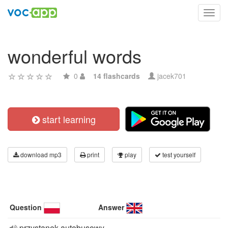
Toggl
navig
wonderful words
0
14 flashcards
jacek701
start learning
download mp3
print
play
test yourself
Question
Answer
przystanek autobusowy