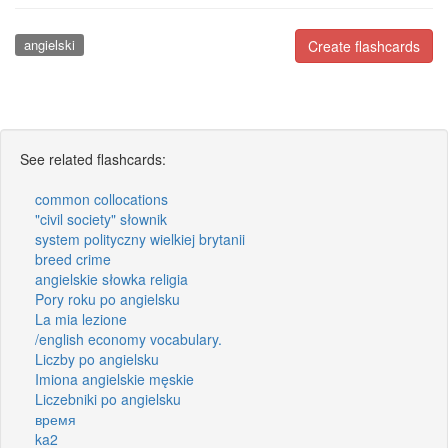
angielski
Create flashcards
See related flashcards:
common collocations
"civil society" słownik
system polityczny wielkiej brytanii
breed crime
angielskie słowka religia
Pory roku po angielsku
La mia lezione
/english economy vocabulary.
Liczby po angielsku
Imiona angielskie męskie
Liczebniki po angielsku
время
ka2