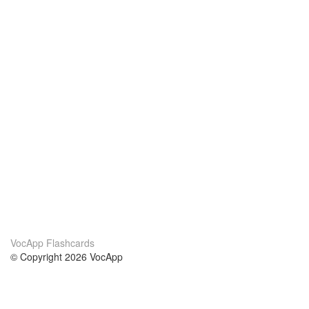
VocApp Flashcards
© Copyright 2026 VocApp
02-798 Mielczarskiego 8/58
Warsaw, Poland (EU)