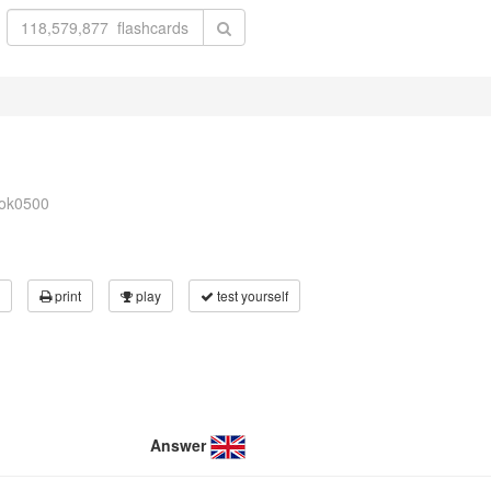
nok0500
print
play
test yourself
Answer