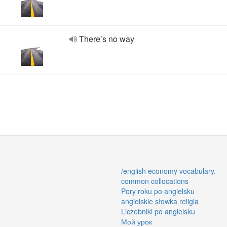
There’s no way
/english economy vocabulary.
common collocations
Pory roku po angielsku
angielskie słowka religia
Liczebniki po angielsku
Мой урок