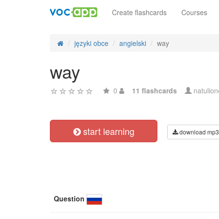
Create flashcards
Courses
języki obce
angielski
way
way
0
11 flashcards
natulio
start learning
download mp3
Question