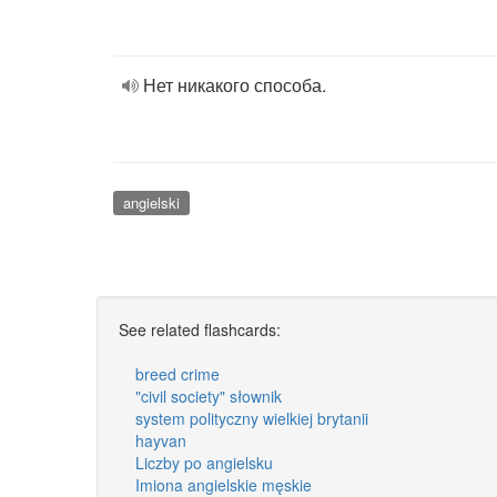
Нет никакого способа.
angielski
See related flashcards:
breed crime
"civil society" słownik
system polityczny wielkiej brytanii
hayvan
Liczby po angielsku
Imiona angielskie męskie