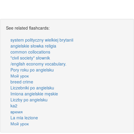
See related flashcards:
system polityczny wielkiej brytanii
angielskie słowka religia
common collocations
"civil society" słownik
/english economy vocabulary.
Pory roku po angielsku
Мой урок
breed crime
Liczebniki po angielsku
Imiona angielskie męskie
Liczby po angielsku
ka2
время
La mia lezione
Мой урок