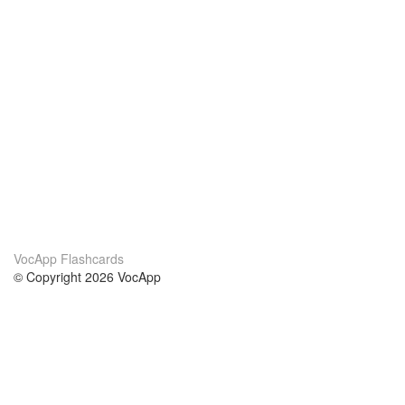
VocApp Flashcards
© Copyright 2026 VocApp
02-798 Mielczarskiego 8/58
Warsaw, Poland (EU)