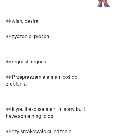
wish, desire
życzenie, prośba,
request, request,
Przepraszam ale mam coś do
zrobienia
If you'll excuse me / I'm sorry but I
have something to do
czy smakowało ci jedzenie