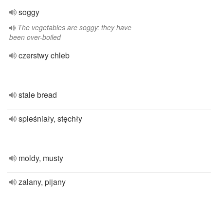
soggy
The vegetables are soggy: they have
been over-boiled
czerstwy chleb
stale bread
spleśniały, stęchły
moldy, musty
zalany, pijany