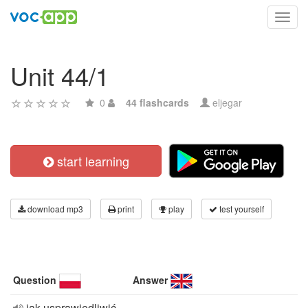
Toggl
navig
Unit 44/1
0
44 flashcards
eljegar
start learning
download mp3
print
play
test yourself
Question
Answer
jak usprawiedliwić