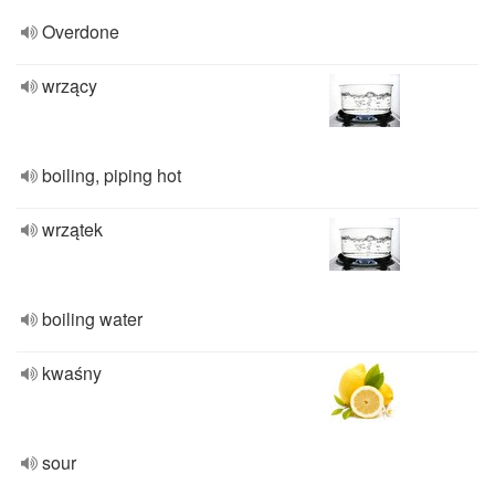
Overdone
wrzący
boiling, piping hot
wrzątek
boiling water
kwaśny
sour