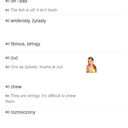
off / bad
The fish is off, it isn't fresh
włóknisty, żylasty
fibrous, stringy
żuć
One są żylaste, trudno je żuć
chew
They are stringy, it's difficult to chew
them
rozmoczony