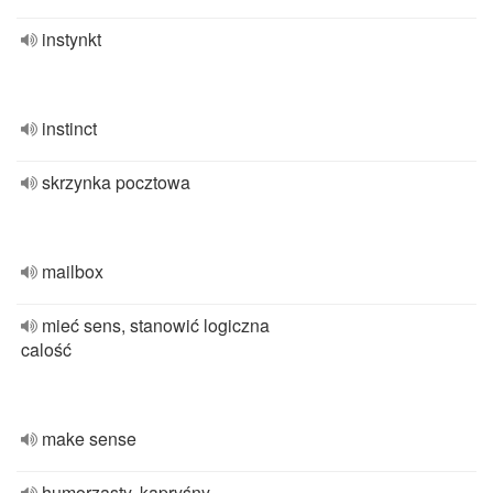
instynkt
instinct
skrzynka pocztowa
mailbox
mieć sens, stanowić logiczna
calość
make sense
humorzasty, kapryśny