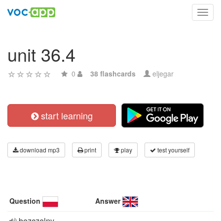
Toggl
navig
unit 36.4
0
38 flashcards
eljegar
start learning
download mp3
print
play
test yourself
Question
Answer
bezczelny