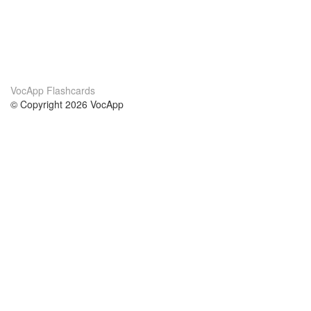
VocApp Flashcards
© Copyright 2026 VocApp
02-798 Mielczarskiego 8/58
Warsaw, Poland (EU)
About Us
Conditions
our team
100% guarantee
Blog
privacy policy