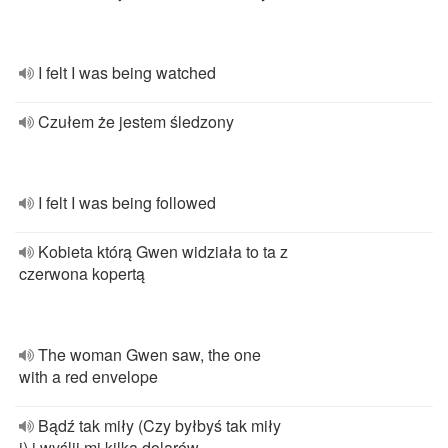
I felt I was being watched
Czułem że jestem śledzony
I felt I was being followed
Kobieta którą Gwen widziała to ta z
czerwona kopertą
The woman Gwen saw, the one
with a red envelope
Bądź tak miły (Czy byłbyś tak miły
i) i wyślij mi kilka dolarów