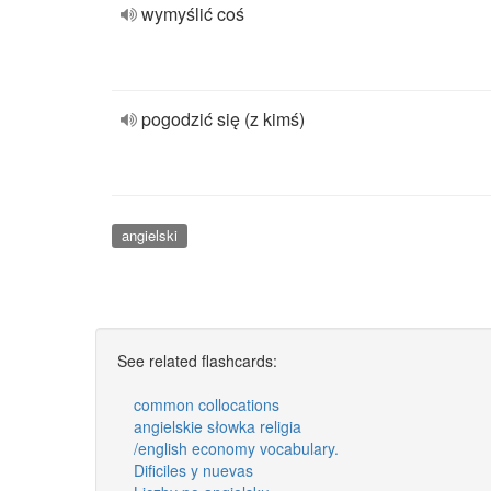
wymyślić coś
pogodzić się (z kimś)
angielski
See related flashcards:
common collocations
angielskie słowka religia
/english economy vocabulary.
Dificiles y nuevas