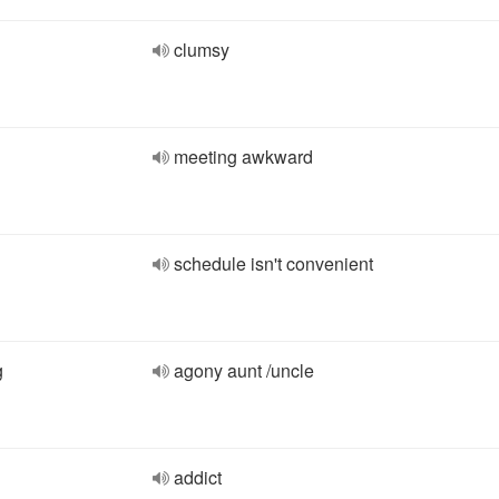
clumsy
meeting awkward
schedule isn't convenient
g
agony aunt /uncle
addict