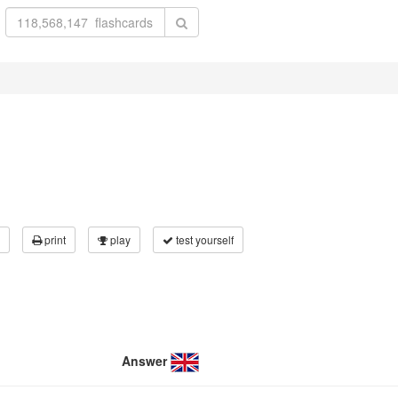
print
play
test yourself
Answer