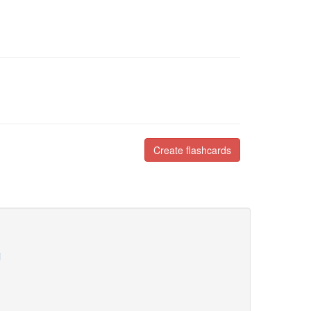
Create flashcards
i