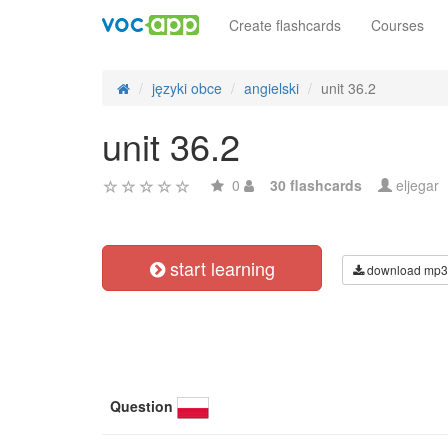
Create flashcards
Courses
języki obce
angielski
unit 36.2
unit 36.2
0
30 flashcards
eljegar
start learning
download mp3
Question