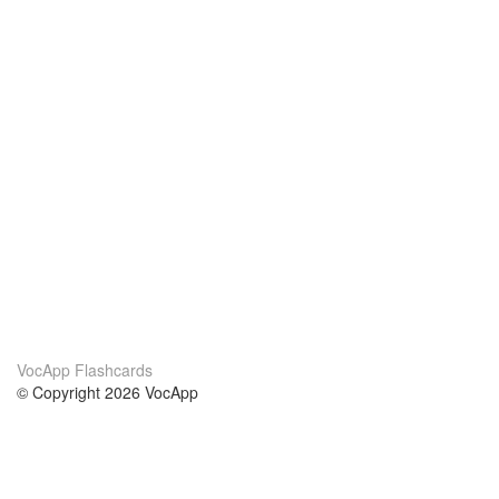
VocApp Flashcards
© Copyright 2026 VocApp
02-798 Mielczarskiego 8/58
Warsaw, Poland (EU)