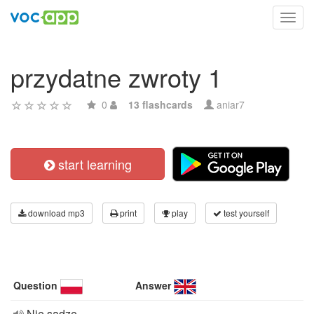
Toggl
navig
przydatne zwroty 1
0
13 flashcards
aniar7
start learning
download mp3
print
play
test yourself
Question
Answer
Nie sądzę,