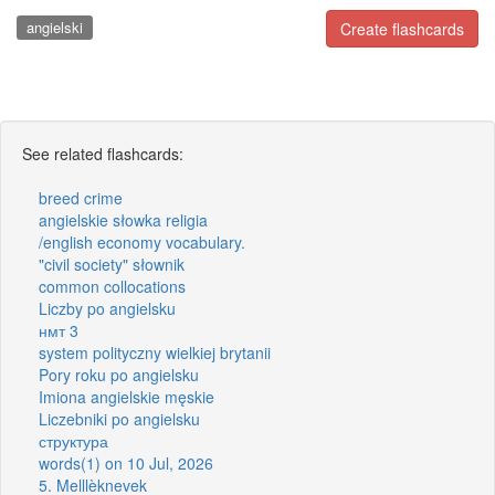
angielski
Create flashcards
See related flashcards:
breed crime
angielskie słowka religia
/english economy vocabulary.
"civil society" słownik
common collocations
Liczby po angielsku
нмт 3
system polityczny wielkiej brytanii
Pory roku po angielsku
Imiona angielskie męskie
Liczebniki po angielsku
структура
words(1) on 10 Jul, 2026
5. Melllèknevek