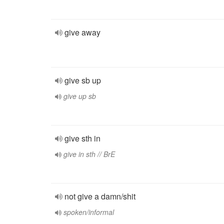
give away
give sb up
give up sb
give sth in
give in sth // BrE
not give a damn/shit
spoken/informal