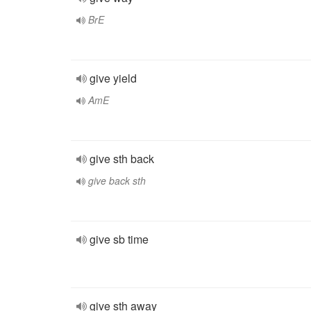
BrE
give yield
AmE
give sth back
give back sth
give sb time
give sth away