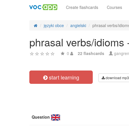
Create flashcards
Courses
języki obce
angielski
phrasal verbs/idioms
phrasal verbs/idioms 
0
22 flashcards
gangre
start learning
download mp3
Question