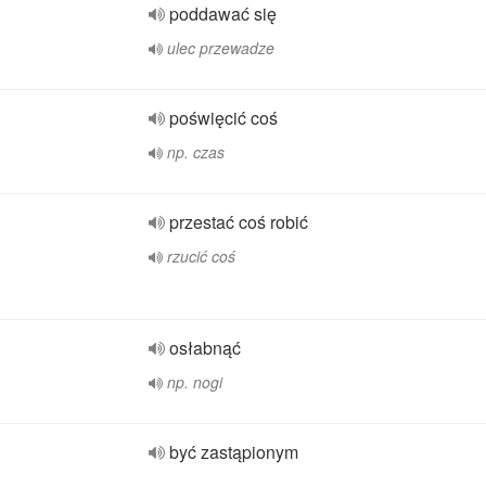
poddawać się
ulec przewadze
poświęcić coś
np. czas
przestać coś robić
rzucić coś
osłabnąć
np. nogi
być zastąpionym