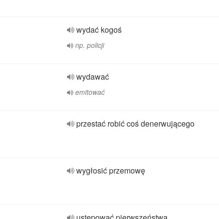
wydać kogoś
np. policji
wydawać
emitować
przestać robić coś denerwującego
wygłosić przemowę
ustępować pierwszeństwa