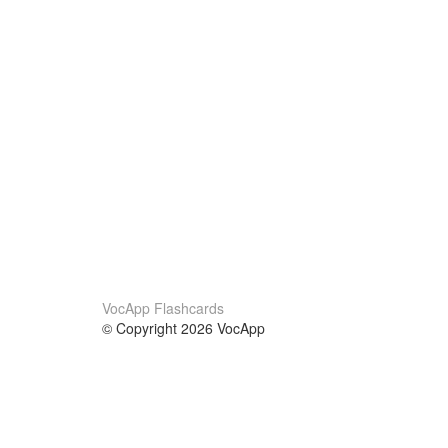
VocApp Flashcards
© Copyright 2026 VocApp
02-798 Mielczarskiego 8/58
Warsaw, Poland (EU)