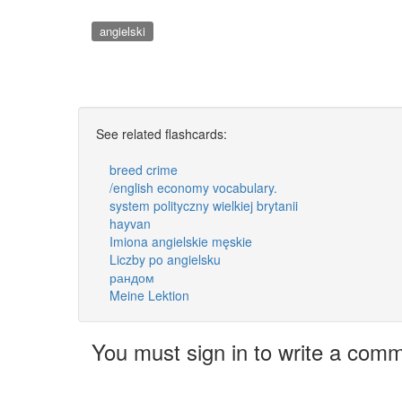
angielski
See related flashcards:
breed crime
/english economy vocabulary.
system polityczny wielkiej brytanii
hayvan
Imiona angielskie męskie
Liczby po angielsku
рандом
Meine Lektion
You must sign in to write a com