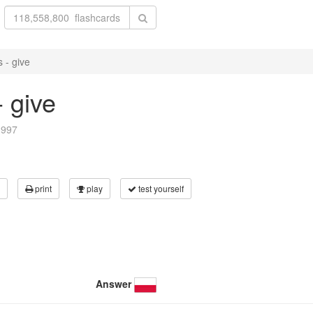
 - give
- give
n997
print
play
test yourself
Answer