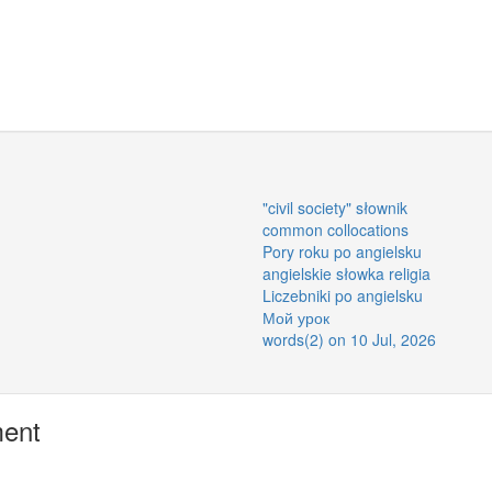
"civil society" słownik
common collocations
Pory roku po angielsku
angielskie słowka religia
Liczebniki po angielsku
Мой урок
words(2) on 10 Jul, 2026
ment