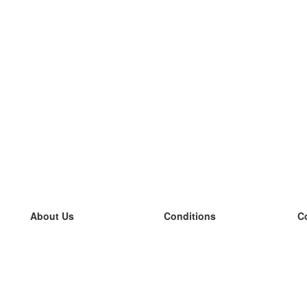
About Us
Conditions
C
our team
100% guarantee
L
Blog
privacy policy
L
terms
L
Contact
GDPR
L
contact
L
More
L
Help