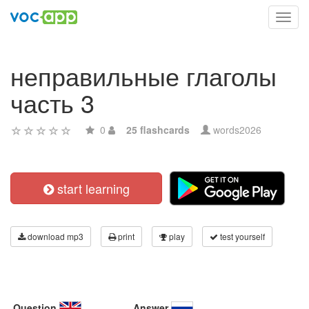
Toggl
navig
неправильные глаголы
часть 3
0
25 flashcards
words2026
start learning
download mp3
print
play
test yourself
Question
Answer