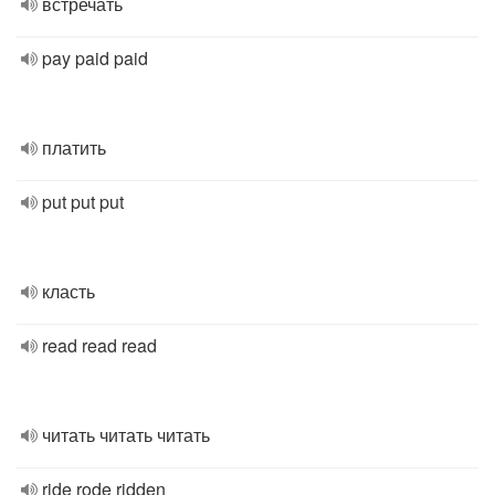
встречать
pay paid paid
платить
put put put
класть
read read read
читать читать читать
ride rode ridden