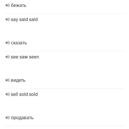
бежать
say said said
сказать
see saw seen
видеть
sell sold sold
продавать