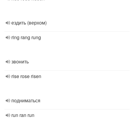
ездить (верхом)
ring rang rung
звонить
rise rose risen
подниматься
run ran run