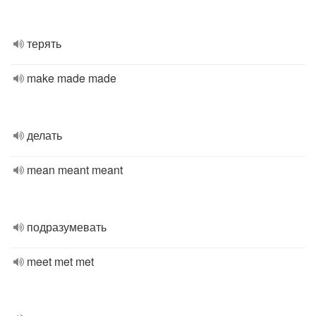
терять
make made made
делать
mean meant meant
подразумевать
meet met met