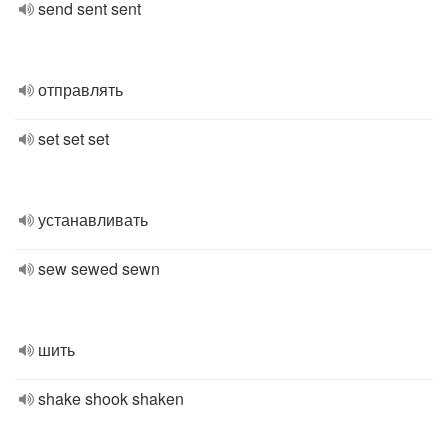
send sent sent
отправлять
set set set
устанавливать
sew sewed sewn
шить
shake shook shaken