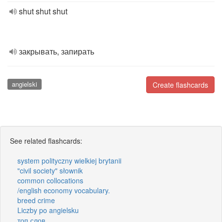
shut shut shut
закрывать, запирать
angielski
Create flashcards
See related flashcards:
system polityczny wielkiej brytanii
"civil society" słownik
common collocations
/english economy vocabulary.
breed crime
Liczby po angielsku
топ слов