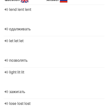
lend lent lent
одалживать
let let let
позволять
light lit lit
зажигать
lose lost lost