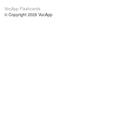
VocApp Flashcards
© Copyright 2026 VocApp
02-798 Mielczarskiego 8/58
Warsaw, Poland (EU)
About Us
Conditions
our team
100% guarantee
Blog
privacy policy
terms
Contact
GDPR
contact
Courses
Help
Learn German
Frequently asked questions