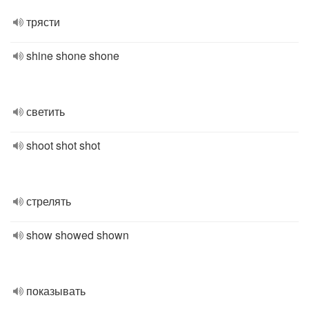
трясти
shine shone shone
светить
shoot shot shot
стрелять
show showed shown
показывать