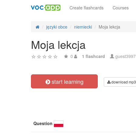
Create flashcards
Courses
języki obce
niemiecki
Moja lekcja
Moja lekcja
0
1 flashcard
guest399
start learning
download mp3
Question