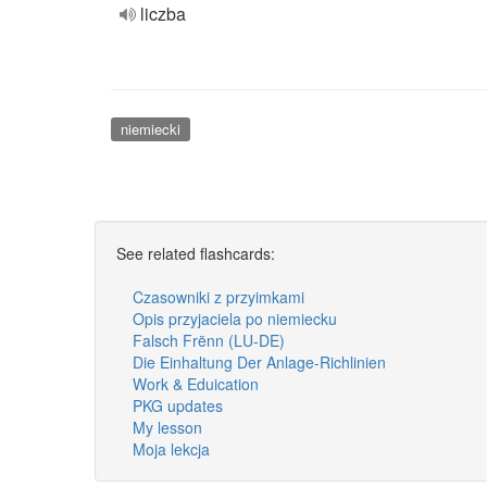
liczba
niemiecki
See related flashcards:
Czasowniki z przyimkami
Opis przyjaciela po niemiecku
Falsch Frënn (LU-DE)
Die Einhaltung Der Anlage-Richlinien
Work & Eduication
PKG updates
My lesson
Moja lekcja