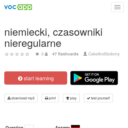
Toggl
navig
niemiecki, czasowniki
nieregularne
0
47 flashcards
CakeAndSodomy
start learning
download mp3
print
play
test yourself
Question
Answer