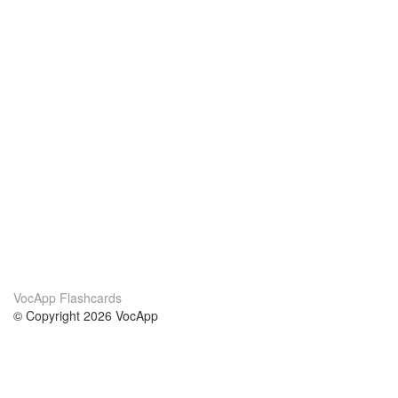
VocApp Flashcards
© Copyright 2026 VocApp
02-798 Mielczarskiego 8/58
Warsaw, Poland (EU)