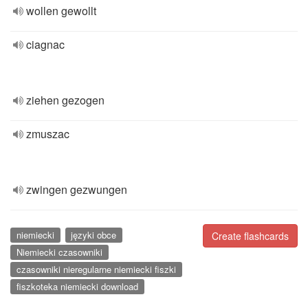
wollen gewollt
ciagnac
ziehen gezogen
zmuszac
zwingen gezwungen
niemiecki
języki obce
Create flashcards
Niemiecki czasowniki
czasowniki nieregularne niemiecki fiszki
fiszkoteka niemiecki download