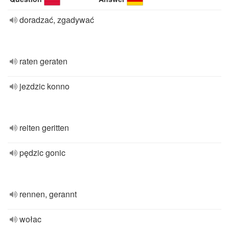
doradzać, zgadywać
raten geraten
jezdzic konno
reiten geritten
pędzic gonic
rennen, gerannt
wołac