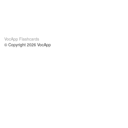
VocApp Flashcards
© Copyright 2026 VocApp
02-798 Mielczarskiego 8/58
Warsaw, Poland (EU)
About Us
Conditions
our team
100% guarantee
Blog
privacy policy