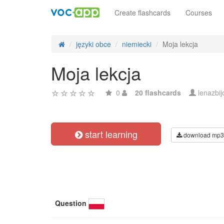
Create flashcards
Courses
języki obce
niemiecki
Moja lekcja
Moja lekcja
0
20 flashcards
lenazbi
start learning
download mp3
Question