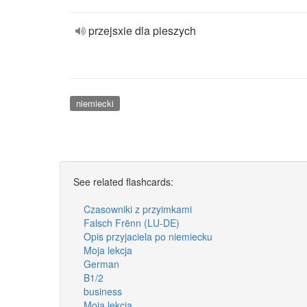
przejsxie dla pieszych
niemiecki
See related flashcards:
Czasowniki z przyimkami
Falsch Frënn (LU-DE)
Opis przyjaciela po niemiecku
Moja lekcja
German
B1/2
business
Moja lekcja