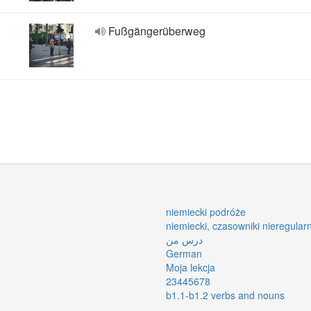
Fußgängerüberweg
niemiecki podróże
niemiecki, czasowniki nieregular
درس من
German
Moja lekcja
23445678
b1.1-b1.2 verbs and nouns