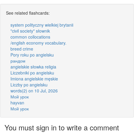
See related flashcards:
system polityczny wielkiej brytanii
"civil society" słownik
common collocations
/english economy vocabulary.
breed crime
Pory roku po angielsku
рандом
angielskie słowka religia
Liczebniki po angielsku
Imiona angielskie męskie
Liczby po angielsku
words(2) on 10 Jul, 2026
Мой урок
hayvan
Мой урок
You must sign in to write a comment