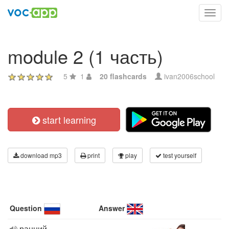
Toggl
navig
module 2 (1 часть)
5
1
20 flashcards
ivan2006school
start learning
download mp3
print
play
test yourself
Question
Answer
ранний