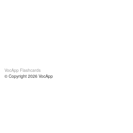
VocApp Flashcards
© Copyright 2026 VocApp
02-798 Mielczarskiego 8/58
Warsaw, Poland (EU)