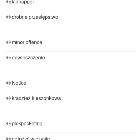
kidnapper
drobne przestępstwo
minor offence
obwieszczenie
Notice
kradzież kieszonkowa
pickpocketing
odłożyć w czasie