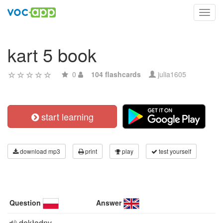
Toggl
navig
kart 5 book
0
104 flashcards
julia1605
start learning
download mp3
print
play
test yourself
Question
Answer
dokładny