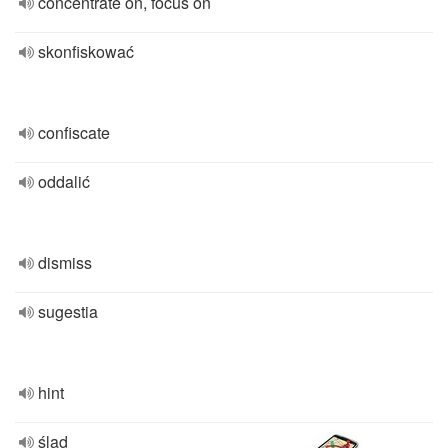
concentrate on, focus on
skonfiskować
confiscate
oddalić
dismiss
sugestia
hint
ślad