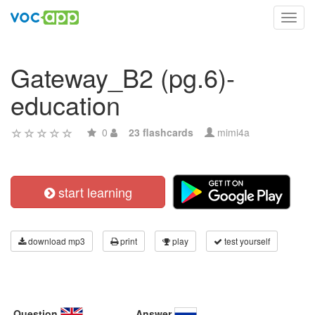
Toggl
navig
Gateway_B2 (pg.6)-
education
0
23 flashcards
mimi4a
start learning
download mp3
print
play
test yourself
Question
Answer