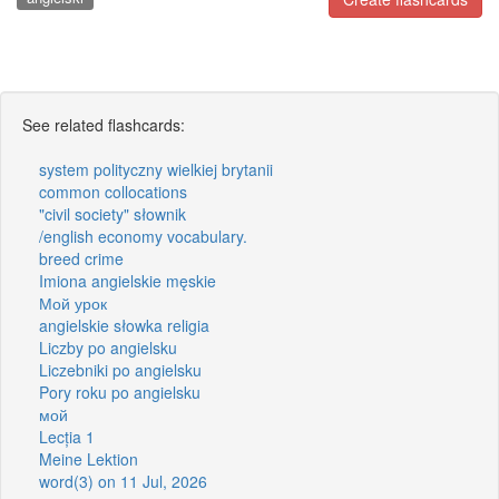
See related flashcards:
system polityczny wielkiej brytanii
common collocations
"civil society" słownik
/english economy vocabulary.
breed crime
Imiona angielskie męskie
Мой урок
angielskie słowka religia
Liczby po angielsku
Liczebniki po angielsku
Pory roku po angielsku
мой
Lecția 1
Meine Lektion
word(3) on 11 Jul, 2026