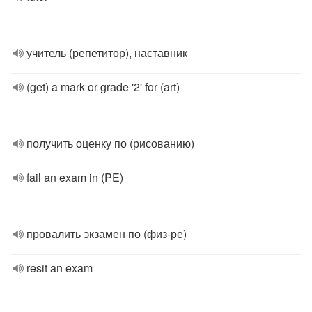
учитель (репетитор), наставник
(get) a mark or grade '2' for (art)
получить оценку по (рисованию)
fail an exam in (PE)
провалить экзамен по (физ-ре)
resit an exam