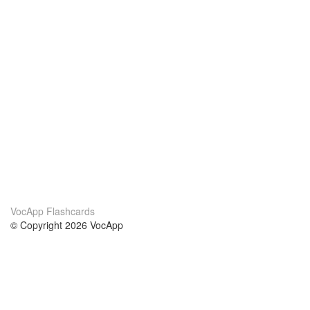
VocApp Flashcards
© Copyright 2026 VocApp
02-798 Mielczarskiego 8/58
Warsaw, Poland (EU)