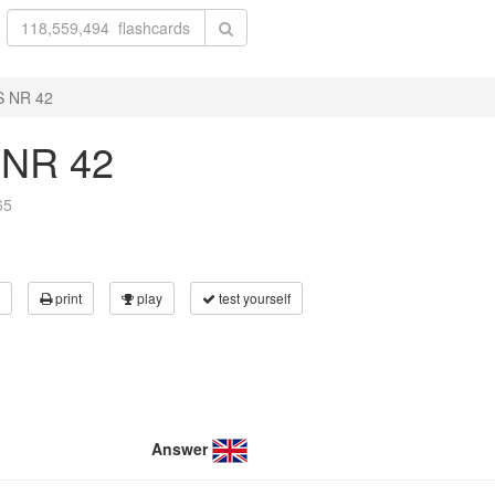
 NR 42
NR 42
65
print
play
test yourself
Answer