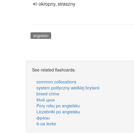
okropny, straszny
angielski
See related flashcards:
common collocations
system polityczny wielkiej brytanii
breed crime
Мой урок
Pory roku po angielsku
Liczebniki po angielsku
фразы
6-oa lecke