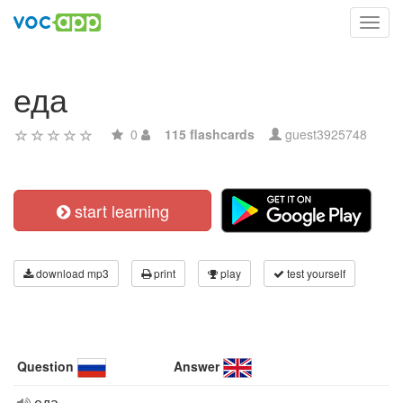
Toggl
navig
еда
0
115 flashcards
guest3925748
start learning
download mp3
print
play
test yourself
Question
Answer
еда