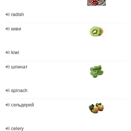
radish
киви
kiwi
шпинат
spinach
сельдерей
celery