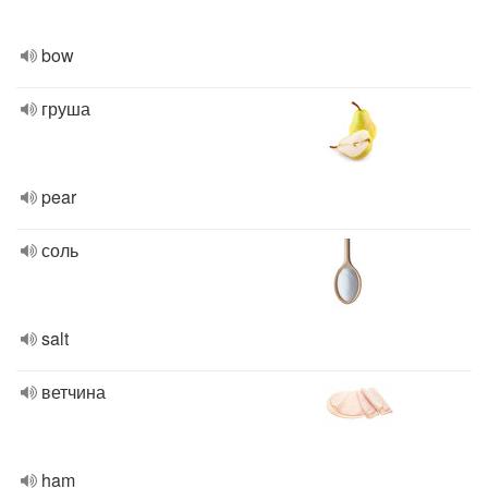
bow
груша
pear
соль
salt
ветчина
ham