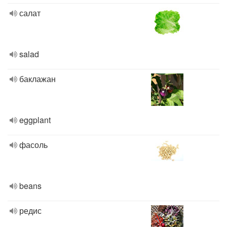
салат
salad
баклажан
eggplant
фасоль
beans
редис