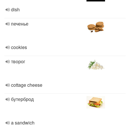
dish
печенье
cookies
творог
cottage cheese
бутерброд
a sandwich