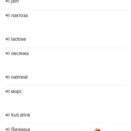
jam
лактоза
lactose
овсянка
oatmeal
морс
fruit drink
Яичница