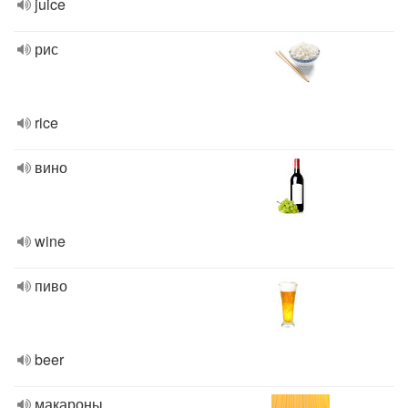
juice
рис
rice
вино
wine
пиво
beer
макароны