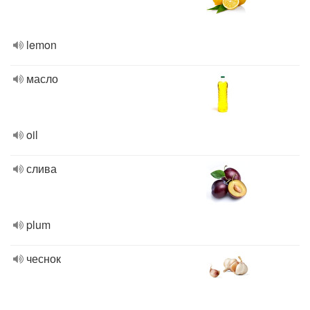
lemon
масло
oil
слива
plum
чеснок