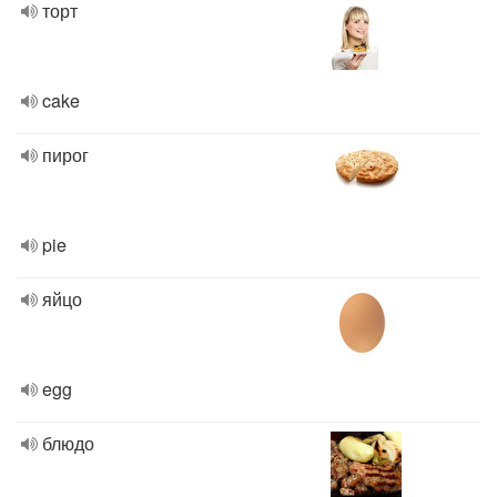
торт
cake
пирог
pie
яйцо
egg
блюдо