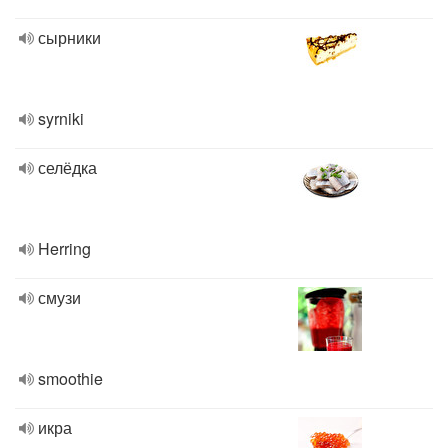
сырники
syrniki
селёдка
Herring
смузи
smoothie
икра