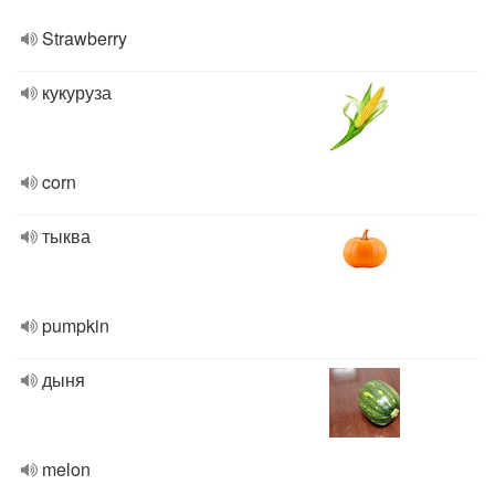
Strawberry
кукуруза
corn
тыква
pumpkin
дыня
melon