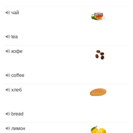
чай
tea
кофе
coffee
хлеб
bread
лимон