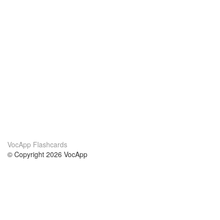
VocApp Flashcards
© Copyright 2026 VocApp
02-798 Mielczarskiego 8/58
Warsaw, Poland (EU)