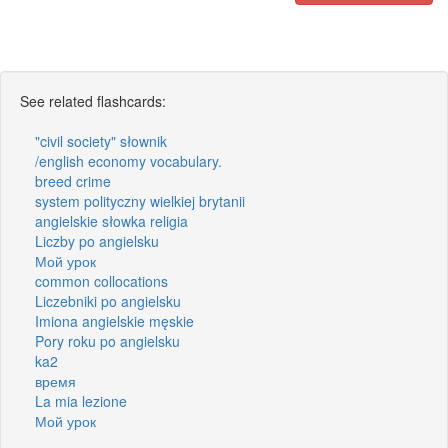
See related flashcards:
"civil society" słownik
/english economy vocabulary.
breed crime
system polityczny wielkiej brytanii
angielskie słowka religia
Liczby po angielsku
Мой урок
common collocations
Liczebniki po angielsku
Imiona angielskie męskie
Pory roku po angielsku
ka2
время
La mia lezione
Мой урок