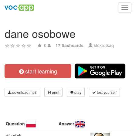
Toggl
navig
dane osobowe
0
17 flashcards
stokrotkaq
start learning
download mp3
print
play
test yourself
Question
Answer
wiek