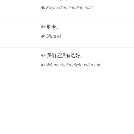
Xūyào diǎn tiándiǎn ma?
刷卡。
Shuā kǎ.
我们还没有选好。
Wǒmen hái méiyǒu xuǎn hǎo.