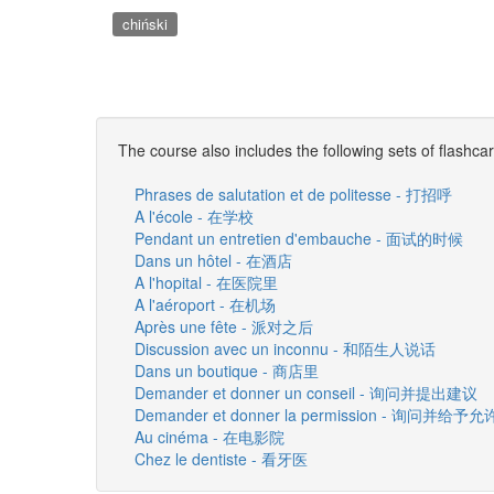
chiński
The course also includes the following sets of flashca
Phrases de salutation et de politesse - 打招呼
A l'école - 在学校
Pendant un entretien d'embauche - 面试的时候
Dans un hôtel - 在酒店
A l'hopital - 在医院里
A l'aéroport - 在机场
Après une fête - 派对之后
Discussion avec un inconnu - 和陌生人说话
Dans un boutique - 商店里
Demander et donner un conseil - 询问并提出建议
Demander et donner la permission - 询问并给予允
Au cinéma - 在电影院
Chez le dentiste - 看牙医