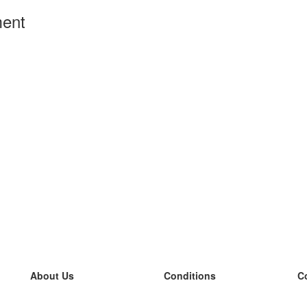
ment
About Us
Conditions
C
our team
100% guarantee
L