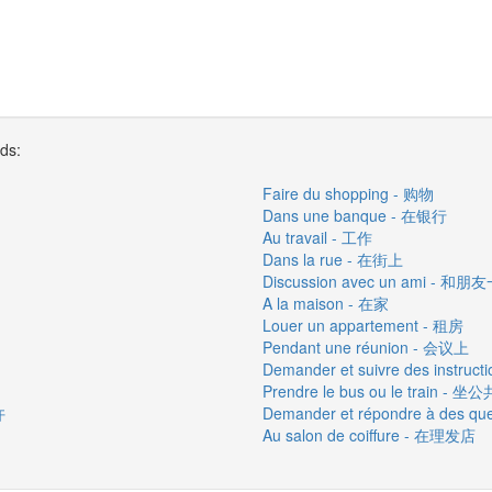
rds:
Faire du shopping - 购物
Dans une banque - 在银行
Au travail - 工作
Dans la rue - 在街上
Discussion avec un ami - 
A la maison - 在家
Louer un appartement - 租房
Pendant une réunion - 会议上
Demander et suivre des inst
Prendre le bus ou le train 
许
Demander et répondre à des
Au salon de coiffure - 在理发店