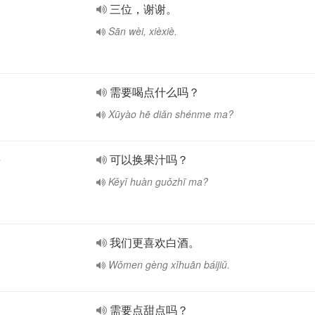
三位，谢谢。
Sān wèi, xièxiè.
需要喝点什么吗？
Xūyào hē diǎn shénme ma?
e
可以换果汁吗？
Kěyǐ huàn guǒzhī ma?
我们更喜欢白酒。
Wǒmen gèng xǐhuān báijiǔ.
需要点甜点吗？