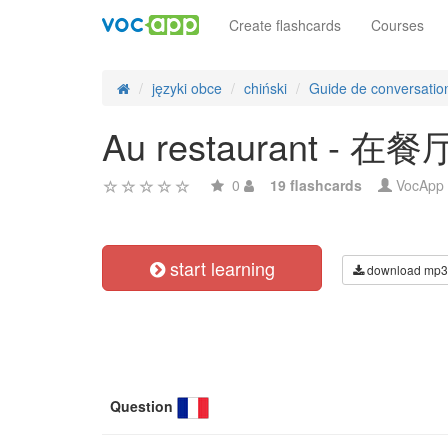
Create flashcards
Courses
języki obce
chiński
Guide de conversation
Au restaurant - 在餐
0
19 flashcards
VocApp
start learning
download mp3
Question