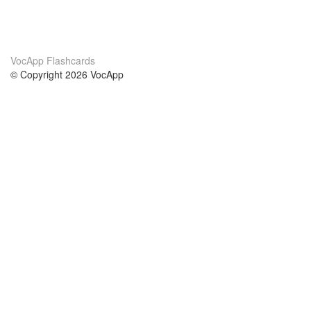
VocApp Flashcards
© Copyright 2026 VocApp
02-798 Mielczarskiego 8/58
Warsaw, Poland (EU)
About Us
Conditions
our team
100% guarantee
Blog
privacy policy
terms
Contact
GDPR