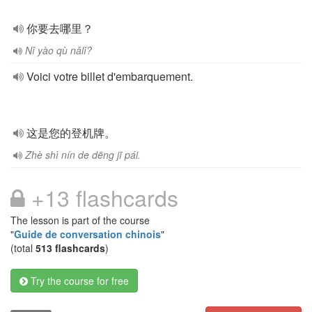
你要去哪里？
Nǐ yào qù nǎlǐ?
Voici votre billet d'embarquement.
这是您的登机牌。
Zhè shì nín de dēng jī pái.
+13 flashcards
The lesson is part of the course
"
Guide de conversation chinois
"
(total
513 flashcards
)
Try the course for free