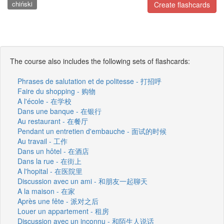
chiński
Create flashcards
The course also includes the following sets of flashcards:
Phrases de salutation et de politesse - 打招呼
Faire du shopping - 购物
A l'école - 在学校
Dans une banque - 在银行
Au restaurant - 在餐厅
Pendant un entretien d'embauche - 面试的时候
Au travail - 工作
Dans un hôtel - 在酒店
Dans la rue - 在街上
A l'hopital - 在医院里
Discussion avec un ami - 和朋友一起聊天
A la maison - 在家
Après une fête - 派对之后
Louer un appartement - 租房
Discussion avec un inconnu - 和陌生人说话