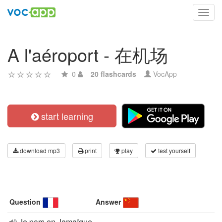
Toggl
navig
A l'aéroport - 在机场
0
20 flashcards
VocApp
start learning
download mp3
print
play
test yourself
Question
Answer
Je pars en Jamaïque.