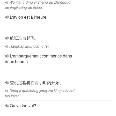
Wǒ xiǎng dìng yī zhāng qù zhōngguó
de jīngjì cāng de jīpiào.
L'avion est à l'heure.
航班准点起飞。
Hángbān zhǔndiǎn qǐfēi.
L'embarquement commence dans
deux heures.
登机过程将在两小时内开始。
Dēng jī guòchéng jiàng zài liǎng xiǎoshí
nèi kāishǐ.
Où va ton vol?