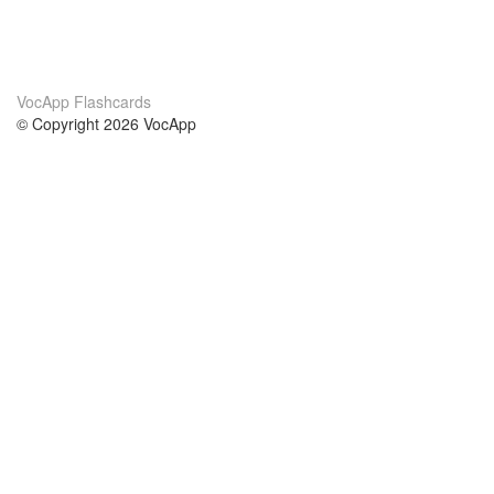
VocApp Flashcards
© Copyright 2026 VocApp
02-798 Mielczarskiego 8/58
Warsaw, Poland (EU)
About Us
Conditions
our team
100% guarantee
Blog
privacy policy
terms
Contact
GDPR