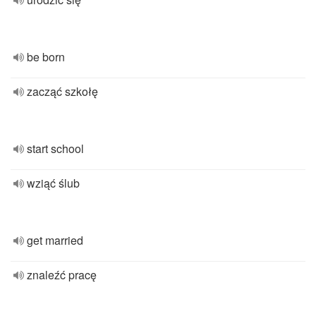
be born
zacząć szkołę
start school
wziąć ślub
get married
znaleźć pracę